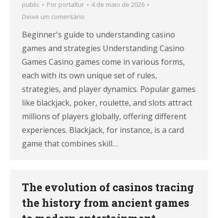
public
Por
portaltur
4 de maio de 2026
Deixe um comentário
Beginner's guide to understanding casino
games and strategies Understanding Casino
Games Casino games come in various forms,
each with its own unique set of rules,
strategies, and player dynamics. Popular games
like blackjack, poker, roulette, and slots attract
millions of players globally, offering different
experiences. Blackjack, for instance, is a card
game that combines skill…
The evolution of casinos tracing
the history from ancient games