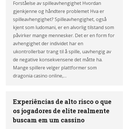
Forståelse av spilleavhengighet Hvordan
gjenkjenne og håndtere problemet Hva er
spilleavhengighet? Spilleavhengighet, også
kjent som ludomani, er en alvorlig tilstand som
påvirker mange mennesker. Det er en form for
avhengighet der individet har en
ukontrollerbar trang til å spille, uavhengig av
de negative konsekvensene det måtte ha.
Mange spillere velger plattformer som
dragonia casino online,…
Experiências de alto risco o que
os jogadores de elite realmente
buscam em um cassino