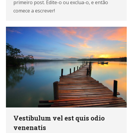
primeiro post. Edite-o ou exclua-o, e então
comece a escrever!
Vestibulum vel est quis odio
venenatis