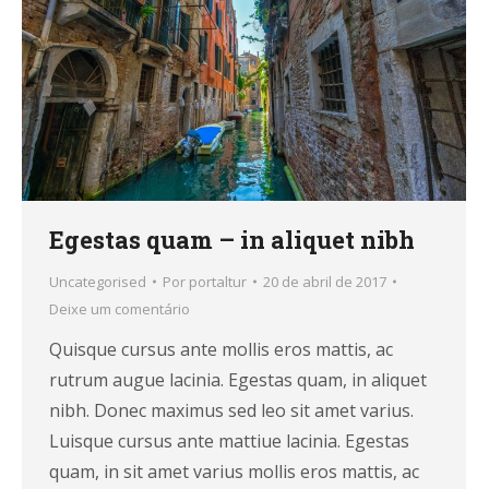
Egestas quam – in aliquet nibh
Uncategorised
Por
portaltur
20 de abril de 2017
Deixe um comentário
Quisque cursus ante mollis eros mattis, ac
rutrum augue lacinia. Egestas quam, in aliquet
nibh. Donec maximus sed leo sit amet varius.
Luisque cursus ante mattiue lacinia. Egestas
quam, in sit amet varius mollis eros mattis, ac