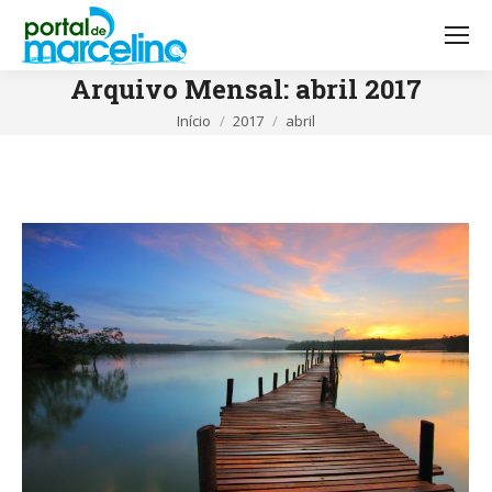
Arquivo Mensal:
abril 2017
Você está aqui:
Início
2017
abril